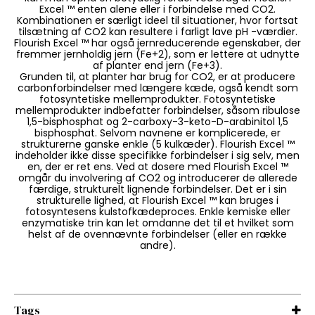
Excel ™ enten alene eller i forbindelse med CO2.
Kombinationen er særligt ideel til situationer, hvor fortsat
tilsætning af CO2 kan resultere i farligt lave pH -værdier.
Flourish Excel ™ har også jernreducerende egenskaber, der
fremmer jernholdig jern (Fe+2), som er lettere at udnytte
af planter end jern (Fe+3).
Grunden til, at planter har brug for CO2, er at producere
carbonforbindelser med længere kæde, også kendt som
fotosyntetiske mellemprodukter. Fotosyntetiske
mellemprodukter indbefatter forbindelser, såsom ribulose
1,5-bisphosphat og 2-carboxy-3-keto-D-arabinitol 1,5
bisphosphat. Selvom navnene er komplicerede, er
strukturerne ganske enkle (5 kulkæder). Flourish Excel ™
indeholder ikke disse specifikke forbindelser i sig selv, men
en, der er ret ens. Ved at dosere med Flourish Excel ™
omgår du involvering af CO2 og introducerer de allerede
færdige, strukturelt lignende forbindelser. Det er i sin
strukturelle lighed, at Flourish Excel ™ kan bruges i
fotosyntesens kulstofkædeproces. Enkle kemiske eller
enzymatiske trin kan let omdanne det til et hvilket som
helst af de ovennævnte forbindelser (eller en række
andre).
Tags