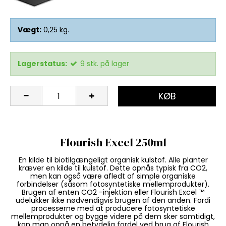
Vægt:
0,25
kg.
Lagerstatus:
9
stk.
på lager
KØB
Flourish Excel 250ml
En kilde til biotilgængeligt organisk kulstof. Alle planter
kræver en kilde til kulstof. Dette opnås typisk fra CO2,
men kan også være afledt af simple organiske
forbindelser (såsom fotosyntetiske mellemprodukter).
Brugen af ​​enten CO2 -injektion eller Flourish Excel ™
udelukker ikke nødvendigvis brugen af ​​den anden. Fordi
processerne med at producere fotosyntetiske
mellemprodukter og bygge videre på dem sker samtidigt,
kan man opnå en betydelig fordel ved brug af Flourish