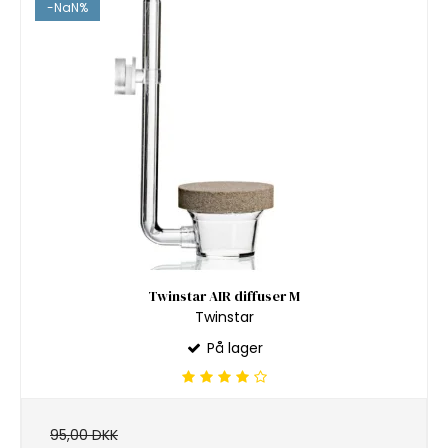
-NaN%
Twinstar AIR diffuser M
Twinstar
På lager
95,00 DKK