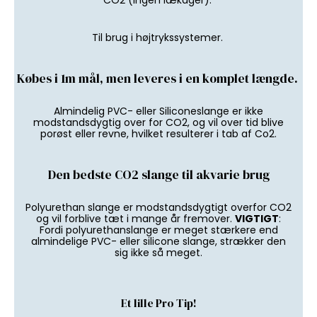
CO2 (ingen lækager).
Til brug i højtrykssystemer.
Købes i 1m mål, men leveres i en komplet længde.
Almindelig PVC- eller Siliconeslange er ikke
modstandsdygtig over for CO2, og vil over tid blive
porøst eller revne, hvilket resulterer i tab af Co2.
Den bedste CO2 slange til akvarie brug
Polyurethan slange er modstandsdygtigt overfor CO2
og vil forblive tæt i mange år fremover.
VIGTIGT
:
Fordi polyurethanslange er meget stærkere end
almindelige PVC- eller silicone slange, strækker den
sig ikke så meget.
Et lille Pro Tip!