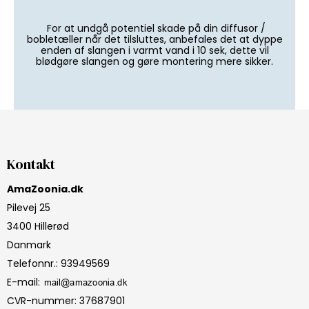
For at undgå potentiel skade på din diffusor /
bobletæller når det tilsluttes, anbefales det at dyppe
enden af slangen i varmt vand i 10 sek, dette vil
blødgøre slangen og gøre montering mere sikker.
Kontakt
AmaZoonia.dk
Pilevej 25
3400 Hillerød
Danmark
Telefonnr.
:
93949569
E-mail
:
CVR-nummer
:
37687901