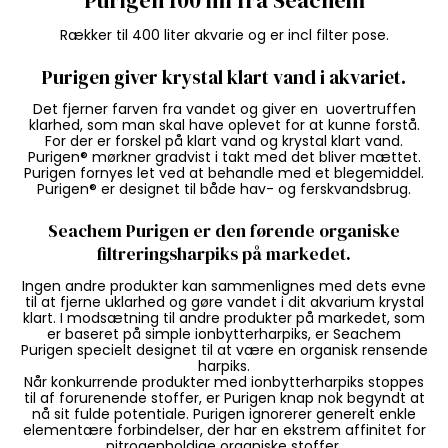
Rækker til 400 liter akvarie og er incl filter pose.
Purigen giver krystal klart vand i akvariet.
Det fjerner farven fra vandet og giver en uovertruffen
klarhed, som man skal have oplevet for at kunne forstå.
For der er forskel på klart vand og krystal klart vand.
Purigen® mørkner gradvist i takt med det bliver mættet.
Purigen fornyes let ved at behandle med et blegemiddel.
Purigen® er designet til både hav- og ferskvandsbrug.
Seachem Purigen er den førende organiske
filtreringsharpiks på markedet.
Ingen andre produkter kan sammenlignes med dets evne
til at fjerne uklarhed og gøre vandet i dit akvarium krystal
klart. I modsætning til andre produkter på markedet, som
er baseret på simple ionbytterharpiks, er Seachem
Purigen specielt designet til at være en organisk rensende
harpiks.
Når konkurrende produkter med ionbytterharpiks stoppes
til af forurenende stoffer, er Purigen knap nok begyndt at
nå sit fulde potentiale. Purigen ignorerer generelt enkle
elementære forbindelser, der har en ekstrem affinitet for
nitrogenholdige organiske stoffer.