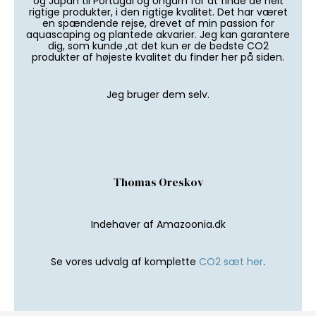
og Japan til Portugal og Ungarn for at finde de helt
rigtige produkter, i den rigtige kvalitet. Det har været
en spændende rejse, drevet af min passion for
aquascaping og plantede akvarier. Jeg kan garantere
dig, som kunde ,at det kun er de bedste CO2
produkter af højeste kvalitet du finder her på siden.
Jeg bruger dem selv.
Thomas Oreskov
Indehaver af Amazoonia.dk
Se vores udvalg af komplette
CO2 sæt her
.