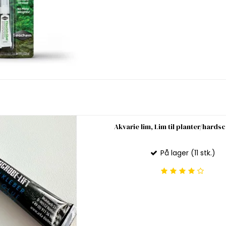
Akvarie lim, Lim til planter/hards
På lager (11 stk.)