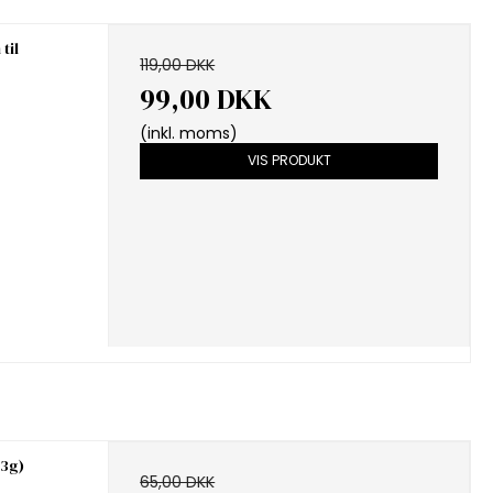
til
119,00 DKK
99,00 DKK
(inkl. moms)
VIS PRODUKT
 3g)
65,00 DKK