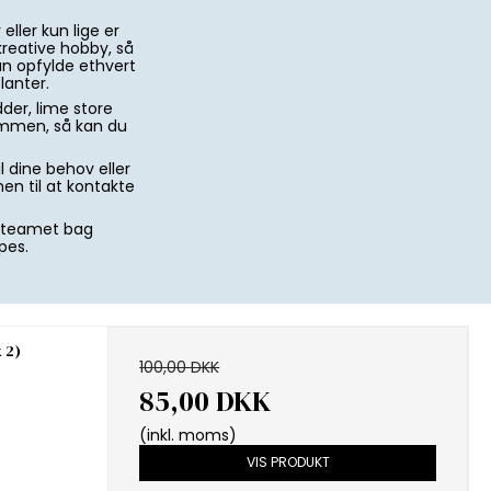
ller kun lige er
reative hobby, så
an opfylde ethvert
lanter.
der, lime store
mmen, så kan du
il dine behov eller
en til at kontakte
f teamet bag
pes.
 2)
100,00 DKK
85,00 DKK
(inkl. moms)
VIS PRODUKT