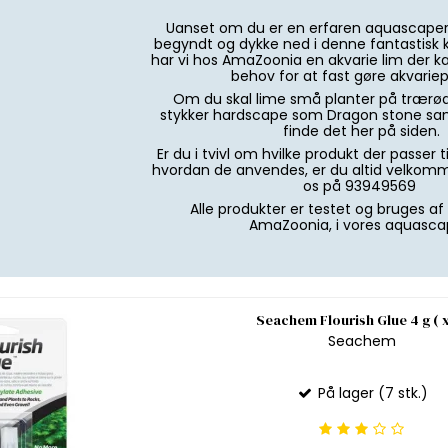
Uanset om du er en erfaren aquascaper e
begyndt og dykke ned i denne fantastisk k
har vi hos AmaZoonia en akvarie lim der k
behov for at fast gøre akvariep
Om du skal lime små planter på trærød
stykker hardscape som Dragon stone sa
finde det her på siden.
Er du i tvivl om hvilke produkt der passer t
hvordan de anvendes, er du altid velkomm
os på 93949569
Alle produkter er testet og bruges a
AmaZoonia, i vores aquasca
Seachem Flourish Glue 4 g ( x
Seachem
På lager (7 stk.)