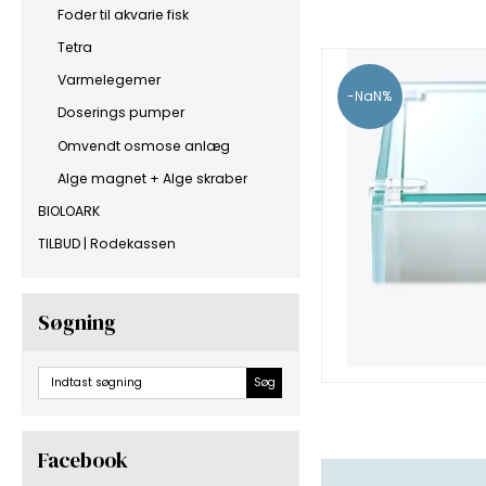
Foder til akvarie fisk
Tetra
Varmelegemer
-NaN%
Doserings pumper
Omvendt osmose anlæg
Alge magnet + Alge skraber
BIOLOARK
TILBUD | Rodekassen
Søgning
Søg
Facebook