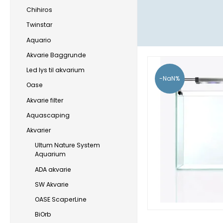
Chihiros
Twinstar
Aquario
Akvarie Baggrunde
Led lys til akvarium
-NaN%
Oase
Akvarie filter
Aquascaping
Akvarier
Ultum Nature System
Aquarium
ADA akvarie
SW Akvarie
OASE ScaperLine
BiOrb