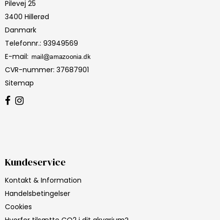
Pilevej 25
3400 Hillerød
Danmark
Telefonnr.
:
93949569
E-mail
:
CVR-nummer
:
37687901
Sitemap
Kundeservice
Kontakt & Information
Handelsbetingelser
Cookies
Hvorfor tilsætte CO2 i dit akvarium?