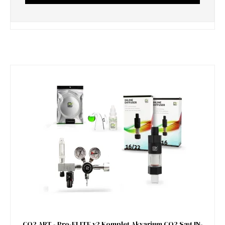
CO2 ART - Pro-ELITE v2 Komplet Akvarium CO2 Sæt IN-