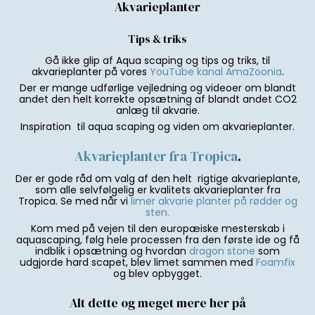
Akvarieplanter
Tips & triks
Gå ikke glip af Aqua scaping og tips og triks, til
akvarieplanter på vores
YouTube kanal AmaZoonia
.
Der er mange udførlige vejledning og videoer om blandt
andet den helt korrekte opsætning af blandt andet CO2
anlæg til akvarie.
Inspiration til aqua scaping og viden om akvarieplanter.
Akvarieplanter fra Tropica
.
Der er gode råd om valg af den helt rigtige akvarieplante,
som alle selvfølgelig er kvalitets akvarieplanter fra
Tropica. Se med når vi
limer akvarie planter på rødder og
sten.
Kom med på vejen til den europæiske mesterskab i
aquascaping, følg hele processen fra den første ide og få
indblik i opsætning og hvordan
dragon stone
som
udgjorde hard scapet, blev limet sammen med
Foamfix
og blev opbygget.
Alt dette og meget mere her på