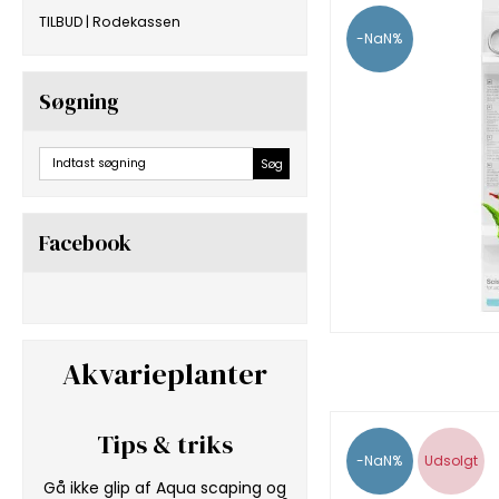
TILBUD | Rodekassen
-NaN%
Søgning
Søg
Facebook
Akvarieplanter
Tips & triks
-NaN%
Udsolgt
Gå ikke glip af Aqua scaping og