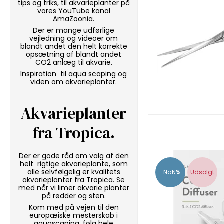
tips og triks, til akvarieplanter på
vores
YouTube kanal
AmaZoonia
.
Der er mange udførlige
vejledning og videoer om
blandt andet den helt korrekte
opsætning af blandt andet
CO2 anlæg til akvarie.
Inspiration til aqua scaping og
viden om akvarieplanter.
Akvarieplanter
fra Tropica
.
Der er gode råd om valg af den
helt rigtige akvarieplante, som
alle selvfølgelig er kvalitets
-NaN%
Udsolgt
akvarieplanter fra Tropica. Se
med når vi
limer akvarie planter
på rødder og sten.
Kom med på vejen til den
europæiske mesterskab i
aquascaping, følg hele