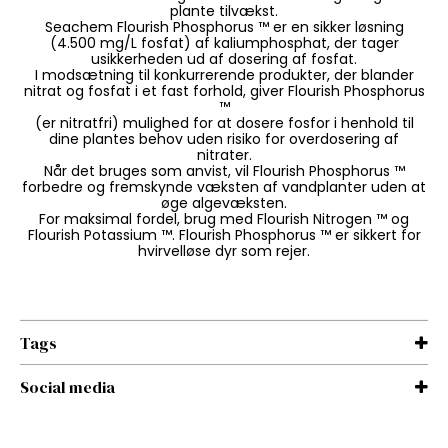
plante tilvækst.
Seachem Flourish Phosphorus ™ er en sikker løsning
(4.500 mg/L fosfat) af kaliumphosphat, der tager
usikkerheden ud af dosering af fosfat.
I modsætning til konkurrerende produkter, der blander
nitrat og fosfat i et fast forhold, giver Flourish Phosphorus
™
(er nitratfri) mulighed for at dosere fosfor i henhold til
dine plantes behov uden risiko for overdosering af
nitrater.
Når det bruges som anvist, vil Flourish Phosphorus ™
forbedre og fremskynde væksten af vandplanter uden at
øge algevæksten.
For maksimal fordel, brug med Flourish Nitrogen ™ og
Flourish Potassium ™. Flourish Phosphorus ™ er sikkert for
hvirvelløse dyr som rejer.
Tags
Social media