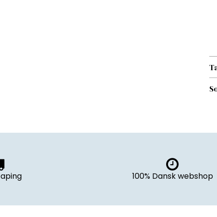
T
So
aping
100% Dansk webshop