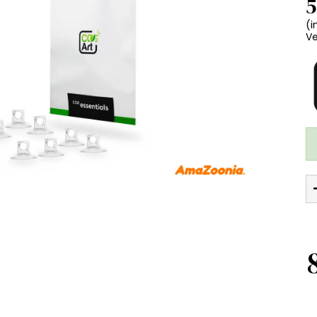
5
(i
Ve