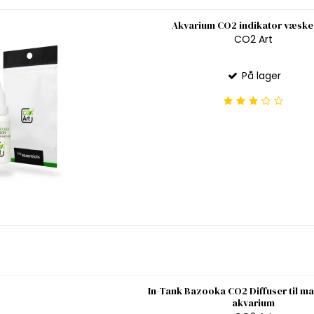
Akvarium CO2 indikator væske
CO2 Art
På lager
In-Tank Bazooka CO2 Diffuser til max
akvarium