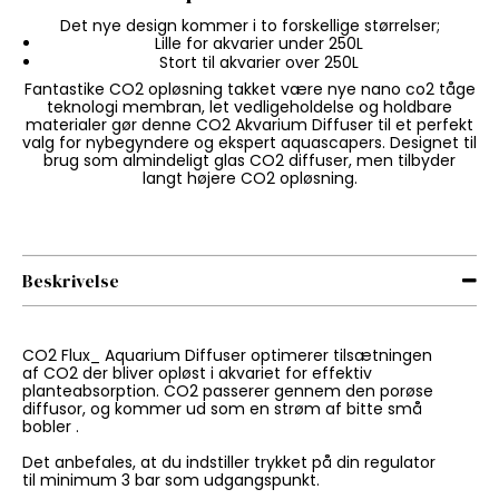
Det nye design kommer i to forskellige størrelser;
Lille for akvarier under 250L
Stort til akvarier over 250L
Fantastike CO2 opløsning takket være nye nano co2 tåge
teknologi membran, let vedligeholdelse og holdbare
materialer gør denne CO2 Akvarium Diffuser til et perfekt
valg for nybegyndere og ekspert aquascapers. Designet til
brug som almindeligt glas CO2 diffuser, men tilbyder
langt højere CO2 opløsning.
Beskrivelse
CO2 Flux_ Aquarium Diffuser optimerer tilsætningen
af CO2 der bliver opløst i akvariet for effektiv
planteabsorption. CO2 passerer gennem den porøse
diffusor, og kommer ud som en strøm af bitte små
bobler .
Det anbefales, at du indstiller trykket på din regulator
til minimum 3 bar som udgangspunkt.