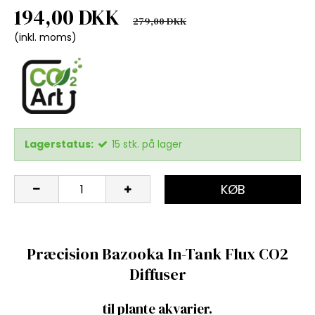
194,00 DKK
279,00 DKK
(inkl. moms)
Lagerstatus:
15
stk.
på lager
KØB
Præcision Bazooka In-Tank Flux CO2
Diffuser
til plante akvarier.