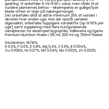
gødning. Vi anbefaler 6 ml til 50 L vand, men råder til at
vurdere planternes behov - eksempelvis er gullige/lyse
blade oftest et tegn på næringsmangel.
Det anbefales altid at skifte minimum 25% af vandet i
akvariet hver anden uge. Hvis der opstår uønsket
algevækst, anbefales hyppigere vandskifte (op til 50% per
uge) samt supplering med flere hurtigvoksende
vandplanter for eksempel Hygrophila, Vallisneria og Egeria.
Premium Nutrition findes i 125 ml, 300 ml og 750ml flasker.
Declaration: W/W%:
N 0.0%, P 0.0%, K 0.8%, Mg 0,4%, S 0.9%, B 0.004%,
Cu 0.006%, Fe 0.07%, Mn 0.04%, Mo 0.002%, Zn 0.002%.