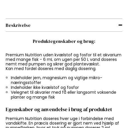
Beskrivelse
Produktegenskaber og brug:
Premium Nutrition uden kvælstof og fosfor til et akvarium
med mange fisk - 6 mL om ugen per 50 L vand doseres
nemt med pumpen og sikrer god plantevækst.
Kan med fordel doseres med daglig dosering.
Indeholder jern, magnesium og vigtige mikro-
næringsstoffer
Indeholder ikke kvælstof og fosfor
Velegnet til akvarier med få eller langsomt voksende
planter og mange fisk
Egenskaber og anvendelse i brug af produktet
Premium Nutrition doseres hver uge i forbindelse med
vandskifte. En præcis dosering er gjort nem ved hjælp af
pumpeflasken, hvor et tryk på pumpen doserer 2 ml