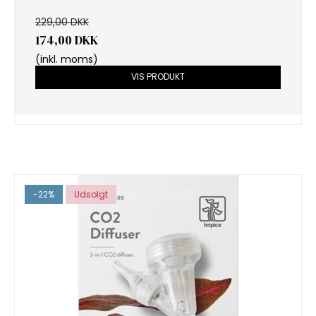
229,00 DKK
174,00 DKK
(inkl. moms)
VIS PRODUKT
-22%
Udsolgt