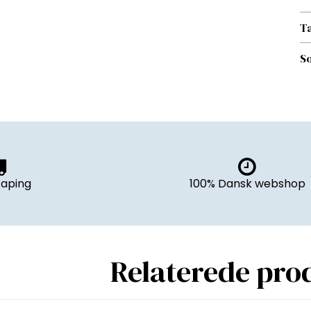
T
So
aping
100% Dansk webshop
Relaterede pro