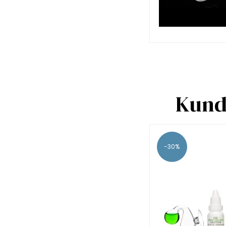
Kunde
-30%