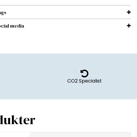
ags
cial media
CO2 Specialist
dukter